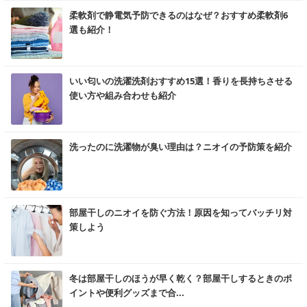
む
柔軟剤で静電気予防できるのはなぜ？おすすめ柔軟剤6
選も紹介！
む
いい匂いの洗濯洗剤おすすめ15選！香りを長持ちさせる
使い方や組み合わせも紹介
む
洗ったのに洗濯物が臭い理由は？ニオイの予防策を紹介
む
部屋干しのニオイを防ぐ方法！原因を知ってバッチリ対
策しよう
む
冬は部屋干しのほうが早く乾く？部屋干しするときのポ
イントや便利グッズまで合...