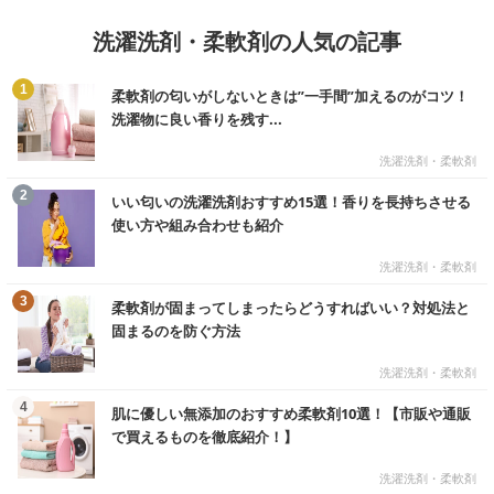
洗濯洗剤・柔軟剤の人気の記事
む
1
柔軟剤の匂いがしないときは”一手間”加えるのがコツ！
洗濯物に良い香りを残す...
洗濯洗剤・柔軟剤
む
2
いい匂いの洗濯洗剤おすすめ15選！香りを長持ちさせる
使い方や組み合わせも紹介
洗濯洗剤・柔軟剤
む
3
柔軟剤が固まってしまったらどうすればいい？対処法と
固まるのを防ぐ方法
洗濯洗剤・柔軟剤
む
4
肌に優しい無添加のおすすめ柔軟剤10選！【市販や通販
で買えるものを徹底紹介！】
洗濯洗剤・柔軟剤