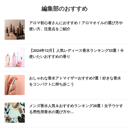
編集部のおすすめ
む
アロマ初心者さんにおすすめ！アロマオイルの選び方や
使い方、注意点をご紹介
む
【2024年12月】人気レディース香水ランキング33選！今
使いたいおすすめの香り
む
おしゃれな香水アトマイザーおすすめ7選！好きな香水
をコンパクトに持ち歩こう
む
メンズ香水人気＆おすすめランキング28選！女子ウケす
る男性用香水の選び方や...