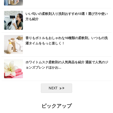
む
いい匂いの柔軟剤入り洗剤おすすめ13選！選び方や使い
方も紹介
む
香りもボトルもおしゃれな10種類の柔軟剤。いつもの洗
濯タイムをもっと楽しく！
む
ホワイトムスク柔軟剤の人気商品を紹介 通販で人気のジ
ョンズブレンドほかお...
ピックアップ