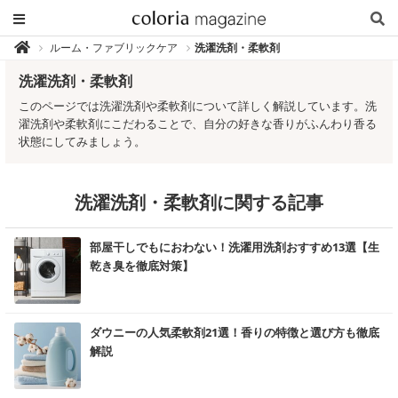
カ
ルーム・ファブリックケア
洗濯洗剤・柔軟剤

ラ
リ
洗濯洗剤・柔軟剤
ア
マ
ガ
このページでは洗濯洗剤や柔軟剤について詳しく解説しています。洗
ジ
ン
濯洗剤や柔軟剤にこだわることで、自分の好きな香りがふんわり香る
-
状態にしてみましょう。
香
り
専
門
メ
デ
洗濯洗剤・柔軟剤に関する記事
ィ
ア
む
部屋干しでもにおわない！洗濯用洗剤おすすめ13選【生
乾き臭を徹底対策】
む
ダウニーの人気柔軟剤21選！香りの特徴と選び方も徹底
解説